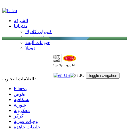
الشركة
منتجاتنا
كمبرلي كلارك
بوندي شيف
حيوانات أليفة
زوبيلا
سفن دايز
اوسم/نستله
الأخبار
Toggle navigation
العلامات التجارية :
Fitness
صُوص
نسكافيه
شوربة
معكرونة
كركر
وجبات فورية
خلطات جاهزة